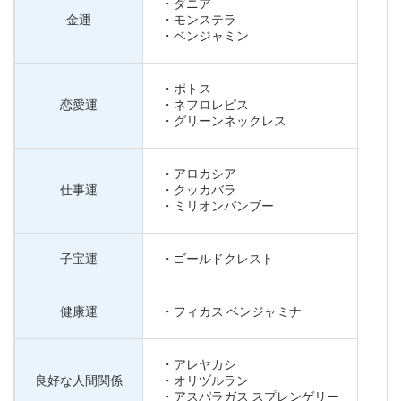
・ダニア
金運
・モンステラ
・ベンジャミン
・ポトス
恋愛運
・ネフロレピス
・グリーンネックレス
・アロカシア
仕事運
・クッカバラ
・ミリオンバンブー
子宝運
・ゴールドクレスト
健康運
・フィカス ベンジャミナ
・アレヤカシ
良好な人間関係
・オリヅルラン
・アスパラガス スプレンゲリー