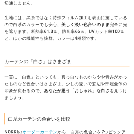
切通しません。
生地には、黒糸ではなく特殊フィルム加工を表面に施している
ので白系のカラーでも安心。
美しく淡い色合いのまま
完全に光
を遮ります。断熱率61.3％、防音率66％、UVカット率100％
と、ほかの機能性も抜群。カラーは4種類です。
カーテンの「白さ」はさまざま
一言に「白色」といっても、真っ白なものからやや青みがかっ
たものなど色合いはさまざま。少しの違いで窓辺や部屋全体の
印象が変わるので、
あなたが思う「おしゃれ」な白さ
を見つけ
ましょう。
白系カーテンの色合いを比較
NOKKIの
オーダーカーテン
から、白系の色合いを7つピックア