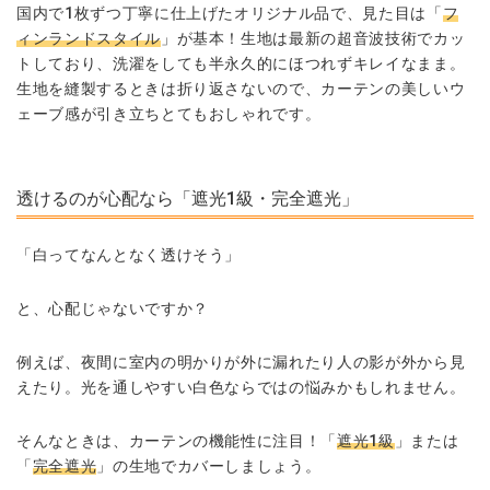
国内で1枚ずつ丁寧に仕上げたオリジナル品で、見た目は「
フ
ィンランドスタイル
」が基本！生地は最新の超音波技術でカッ
トしており、洗濯をしても半永久的にほつれずキレイなまま。
生地を縫製するときは折り返さないので、カーテンの美しいウ
ェーブ感が引き立ちとてもおしゃれです。
透けるのが心配なら「遮光1級・完全遮光」
「白ってなんとなく透けそう」
と、心配じゃないですか？
例えば、夜間に室内の明かりが外に漏れたり人の影が外から見
えたり。光を通しやすい白色ならではの悩みかもしれません。
そんなときは、カーテンの機能性に注目！「
遮光1級
」または
「
完全遮光
」の生地でカバーしましょう。