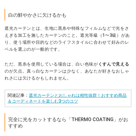
白の鮮やかさに欠けるかも
遮光カーテンとは、生地に黒糸や特殊なフィルムなどで光をさ
えぎる加工を施したカーテンのこと。遮光等級（1〜3級）があ
り、使う場所や目的などのライフスタイルに合わせて好みのレ
ベルを選ぶのが一般的です。
ただ、黒糸を使用している場合は、白い色味が
くすんで見える
のが欠点。真っ白なカーテンは少なく、あなたが好きなおしゃ
れさには欠けるかもしれません。
関連記事：
遮光カーテンとおしゃれは相性抜群！おすすめ商品
＆コーディネートを楽しむ3つのコツ
完全に光をカットするなら「THERMO
COATING」がお
すすめ