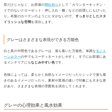
窓だけじゃなく、お部屋の
間仕切り
として「カウンターキッチン・
ドアのないクローゼット・押し入れ・棚」などの目隠しにもぴった
り。布製のカーテンのようにヒダがないので、
すっきりとしたスタ
イリッシュな空間
を演出します。
グレーはさまざまな表現ができる万能色
白と黒の中間色であるグレーは、落ち着いた万能色。単調な
モノト
ーンカラー
の中でもコーディネートがしやすく、すでにお部屋にあ
るインテリアにも
なじみやすい色
です。
色味によっては、柔らかく自然なイメージだったりシックで落ち着
きのあるイメージだったり。素材や質感の違いで印象にも大きな差
があり、さまざまな表情の雰囲気を演出してくれます。
グレーの心理効果と風水効果