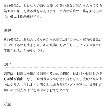
遮熱機能は、西日などの強い日差しや暑い夏など窓から入ってくる
熱エネルギーを遮る働きがあります。室内の温度の上昇を抑えるの
で、
省エネ効果
抜群です。
断熱
断熱機能は、遮熱のような外からの熱気だけじゃなく室内の暖気が
外へ逃げるのも防ぎます。冬の暖房にも役立ち、リビングや寝室に
使用されることが多いです。
調光
調光は、日差しを細かく調整するための機能。日よけや目隠しの
さ
じ加減が自由
になり、時間帯や天気などに合わせて丁度良い光が室
内に採り入れられます。南や西にあるリビング・寝室は、日差しが
強いので調光タイプを選ぶのがおすすめです。
抗菌