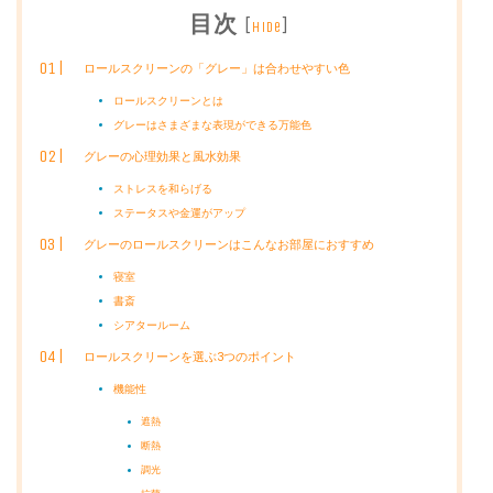
目次
[
]
hide
ロールスクリーンの「グレー」は合わせやすい色
ロールスクリーンとは
グレーはさまざまな表現ができる万能色
グレーの心理効果と風水効果
ストレスを和らげる
ステータスや金運がアップ
グレーのロールスクリーンはこんなお部屋におすすめ
寝室
書斎
シアタールーム
ロールスクリーンを選ぶ3つのポイント
機能性
遮熱
断熱
調光