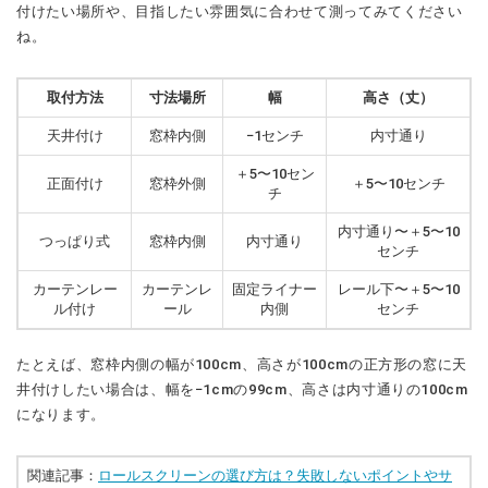
付けたい場所や、目指したい雰囲気に合わせて測ってみてください
ね。
取付方法
寸法場所
幅
高さ（丈）
天井付け
窓枠内側
−1センチ
内寸通り
＋5〜10セン
正面付け
窓枠外側
＋5〜10センチ
チ
内寸通り〜＋5〜10
つっぱり式
窓枠内側
内寸通り
センチ
カーテンレー
カーテンレ
固定ライナー
レール下〜＋5〜10
ル付け
ール
内側
センチ
たとえば、窓枠内側の幅が100cm、高さが100cmの正方形の窓に天
井付けしたい場合は、幅を−1cmの99cm、高さは内寸通りの100cm
になります。
関連記事：
ロールスクリーンの選び方は？失敗しないポイントやサ