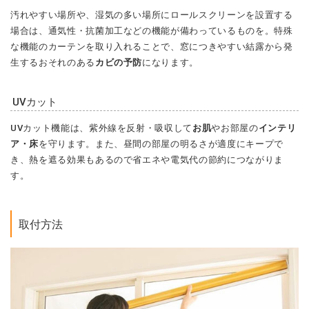
汚れやすい場所や、湿気の多い場所にロールスクリーンを設置する
場合は、通気性・抗菌加工などの機能が備わっているものを。特殊
な機能のカーテンを取り入れることで、窓につきやすい結露から発
生するおそれのある
カビの予防
になります。
UVカット
UVカット機能は、紫外線を反射・吸収して
お肌
やお部屋の
インテリ
ア・床
を守ります。また、昼間の部屋の明るさが適度にキープで
き、熱を遮る効果もあるので省エネや電気代の節約につながりま
す。
取付方法