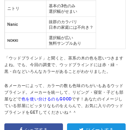
基本の3色のみ
ニトリ
選択幅がせまい
抜群のカラバリ
Nanic
日本の家庭には不向き？
選択幅が広い
NOKKI
無料サンプルあり
「ウッドブラインド」と聞くと、茶系の木の色を思いつきます
よね。でも、今回の調査で、ウッドブラインドには赤・緑・
黒・白などいろんなカラーがあることがわかりました。
各メーカーによって、カラーの数も色味のちがいもあるウッド
ブラインド。メーカーを統一して、リビング・寝室・子ども部
屋などで
色を使い分けるのもGOOD
です！あなたのイメージし
ている部屋にピッタリなものをえらんで、お気に入りのウッド
ブラインドをGETしてくださいね＾＾
シェアする
ツイートする