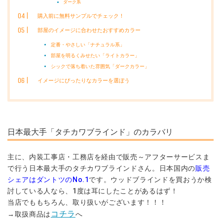
ダーク系
購入前に無料サンプルでチェック！
部屋のイメージに合わせたおすすめカラー
定番・やさしい「ナチュラル系」
部屋を明るくみせたい「ライトカラー」
シックで落ち着いた雰囲気「ダークカラー」
イメージにぴったりなカラーを選ぼう
日本最大手「タチカワブラインド」のカラバリ
主に、内装工事店・工務店を経由で販売～アフターサービスま
で行う日本最大手のタチカワブラインドさん。日本国内の
販売
シェアはダントツのNo.1
です。ウッドブラインドを買おうか検
討している人なら、1度は耳にしたことがあるはず！
当店でももちろん、取り扱いがございます！！！
コチラ
→取扱商品は
へ