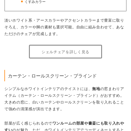
シェルチェアを詳しく見る
カーテン・ロールスクリーン・ブラインド
シンプルなホワイトインテリアのテイストには、
無地
の窓まわりア
イテム（カーテン・ロールスクリーン・ブラインド）がおすすめ。
大きめの窓に、白いカーテンやロールスクリーンを取り入れること
で強めの清潔感が演出できます。
部屋が広く感じられるので
ワンルームの部屋や書斎にも取り入れや
すい
のが魅力。ただ、ホワイトインテリアでコーディネートすると
きは、真っ白ではなく少しだけ色味のあるアイボリーやベージュが
良いでしょう。
小さめの窓には、差し色として使える明るくポップな印象の赤やオ
レンジが効果的
。すっきりとしたスタイルならロールスクリーンや