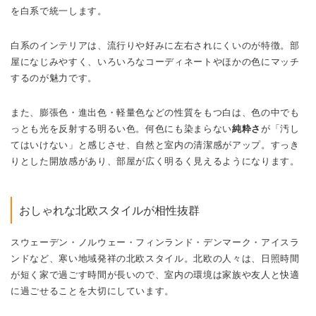
を白系で統一します。
白系のインテリアは、流行りや好みに左右されにくいのが特徴。部
屋になじみやすく、いろいろなコーディネートやほかの色にマッチ
するのが魅力です。
また、膨張色・進出色・軽量色などの性質をもつ白は、色の中でも
っとも光を反射する明るい色。何色にも染まらない
純粋さ
が「汚し
てはいけない」と感じさせ、自然と室内の清潔感がアップ。すっき
りとした
開放感があり、部屋が広く明るく見えるようになります。
おしゃれな北欧スタイルが相性抜群
スウェーデン・ノルウェー・フィンランド・デンマーク・アイスラ
ンドなど、寒い地域発祥の北欧スタイル。北欧の人々は、日照時間
が短く
家で過ごす時間が長いので、室内の環境は家族や友人と快適
に過ごせることを大切にしています。