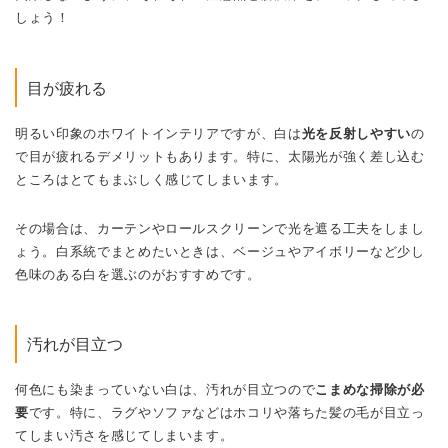
明るい印象のホワイトインテリアですが、白は
光を反射しやすい
の
で目が疲れるデメリットもあります。特に、太陽光が強く差し込む
ところはとてもまぶしく感じてしまいます。
その場合は、カーテンやロールスクリーンで光を遮る工夫をしまし
ょう。白系統でまとめたいときは、ベージュやアイボリーなど少し
色味のある白を選ぶのがおすすめです。
汚れが目立つ
何色にも染まっていない白は、汚れが目立つので
こまめな掃除が必
要
です。特に、ラグやソファなどはホコリや落ちた髪の毛が目立っ
てしまい汚さを感じてしまいます。
清潔感のあるホワイトインテリアも、汚れが目立ってしまうと逆に
汚い印象になるので注意してください。こまめな掃除が必要なの
で、取り入れるアイテムはお手入れのしやすい素材を選ぶようにし
ましょう。