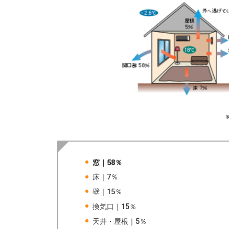
窓｜58％
床｜7％
壁｜15％
換気口｜15％
天井・屋根｜5％