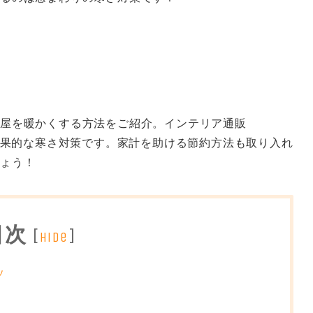
部屋を暖かくする方法をご紹介。インテリア通販
る効果的な寒さ対策です。家計を助ける節約方法も取り入れ
しょう！
目次
[
]
hide
ソ