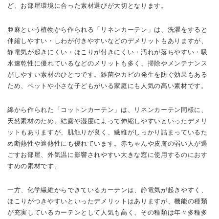
ど、お部屋環境に合った素材選びが大切となります。
亜麻という植物から作られる「リネンカーテン」は、洗濯をすると
伸縮しやすい・しわが付きやすいなどのデメリットもありますが、
静電気が起きにくい・ほこりが付きにくい・汚れが落ちやすい・吸
水速乾性に優れているなどのメリットも多く、掃除やメンテナンス
がしやすい素材のひとつです。雑菌やカビの発生を防ぐ効果もある
ため、ペットや小さな子どもがいる家庭にも人気の高い素材です。
綿から作られた「コットンカーテン」は、リネンカーテン同様に、
天然素材のため、結露や湿度によって伸縮しやすいといったデメリ
ットもありますが、肌触りが良く、繊維がしっかり詰まっているた
め断熱性や遮熱性にも優れています。赤ちゃんや皮膚の弱い人が過
ごすお部屋、外気温に影響されやすい大きな窓に使用するのにおす
すめの素材です。
一方、化学繊維からできているカーテンは、静電気が起きやすく、
ほこりがつきやすいといったデメリットはありますが、機能の種類
が充実しているカーテンとして人気も高く、その種類は年々多種多