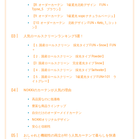
【8. オーダーカーテン 1級遮光北欧デザイン FUN＋
Tyyne_5 ブラウン】
【9. オーダーカーテン 1級遮光 sopo ナチュラルベージュ】
【10. オーダーカーテン 北欧デザイン FUN＋Keto_1_コット
ン】
人気ロールスクリーンランキング5選！
【１.国産ロールスクリーン 採光タイプ FUN＋Snow】FUN
＋
【２．国産ロールスクリーン 採光タイプ Powder】
【3. 国産ロールスクリーン 完全遮光タイプ Snow】
【４．国産ロールスクリーン 採光タイプ Saltwater】
【５．国産ロールスクリーン 1級遮光タイプ FUN+101 ラ
イトグレー】
NOKKIのカーテンが人気の理由
高品質なのに低価格
豊富な商品ラインナップ
自分だけのオーダーメイドカーテン
NOKKIオリジナルデザイン
安心と信頼性
おしゃれと機能性の両立が叶う人気カーテンで暮らしを快適