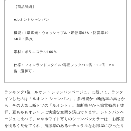
【商品詳細】
■ルオントシャンパン
機能：1級遮光・ウォッシャブル・断熱率63%・防音率40-
50％・防炎
素材：ポリエステル100％
仕様：フィンランドスタイル/専用フック/1.0倍・1.5倍・2.0
倍（選択可）
ランキング1位「ルオント シャンパンベージュ」に続いて、ランク
インしたのは「ルオント シャンパン」。多機能かつ断熱率の高さか
ら、その人気は断トツの「ルオント」。超断熱だから節電効果も抜
群。夏も冬もオシャレに快適な空間を演出できます。シャンパンベ
ージュに比べて、ややホワイト寄りのシャンパンカラーは、お部屋
を明るく見せてくれ、清潔感のあるナチュラルなお部屋にぴったり