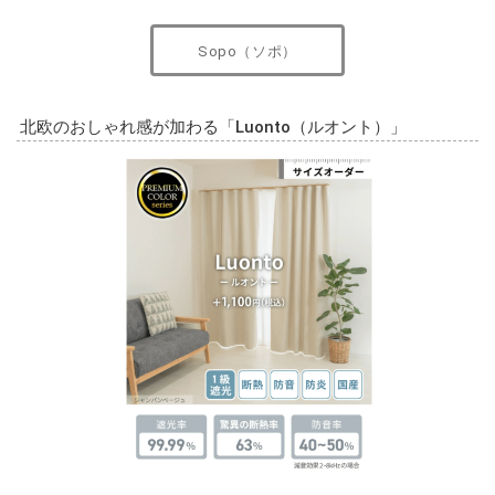
Sopo（ソポ）
北欧のおしゃれ感が加わる「Luonto（ルオント）」