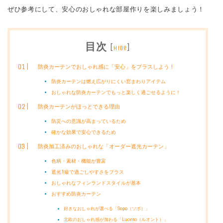
ぜひ参考にして、安心のおしゃれな部屋作りを楽しみましょう！
目次
[
]
hide
防炎カーテンでおしゃれ感に「安心」をプラスしよう！
防炎カーテンは燃え広がりにくい窓まわりアイテム
おしゃれな防炎カーテンでもっと楽しく過ごせるように！
防炎カーテンがほっとできる理由
防災への意識が高まっているため
確かな効果で安心できるため
防炎加工済みのおしゃれな「オーダー遮光カーテン」
色柄・素材・機能が豊富
遮光1級で過ごしやすさをプラス
おしゃれなフィンランドスタイルが基本
おすすめ防炎カーテン
好きなおしゃれが選べる「Sopo（ソポ）」
北欧のおしゃれ感が加わる「Luonto（ルオント）」