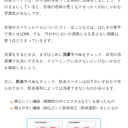
防炎カーテンは、水や洗剤を使って定期的に洗濯をしましょう。そ
のままにしていると、生地の色味が悪くなりせっかくのおしゃれな
雰囲気が台なしです。
生地やカーテンレールについたゴミ・ほこりなどは、はたきや軍手
で落とせばOK。でも、汚れやにおいの原因となる見えない雑菌は、
使うほどたまっていきます。
洗濯をするときは、まずはじめに
洗濯ラベル
をチェック。自宅の洗
濯機で丸洗いできるか、クリーニングに出さないといけないかなど
を確認しましょう。
次に、
防炎ラベル
もチェック。防炎カーテンは以下のいずれかで作
られており、防炎薬剤によっては洗濯できないものがあります。
燃えにくい繊維（難燃性のポリエステルなど）を使ったもの
燃えやすい繊維（綿など）に防炎加工（防炎薬剤）をしたもの