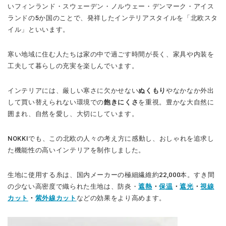
いフィンランド・スウェーデン・ノルウェー・デンマーク・アイス
ランドの5か国のことで、発祥したインテリアスタイルを「北欧スタ
イル」といいます。
寒い地域に住む人たちは家の中で過ごす時間が長く、家具や内装を
工夫して暮らしの充実を楽しんでいます。
インテリアには、厳しい寒さに欠かせない
ぬくもり
やなかなか外出
して買い替えられない環境での
飽きにくさ
を重視。豊かな大自然に
囲まれ、自然を愛し、大切にしています。
NOKKIでも、この北欧の人々の考え方に感動し、おしゃれを追求し
た機能性の高いインテリアを制作しました。
生地に使用する糸は、国内メーカーの極細繊維約22,000本。すき間
の少ない高密度で織られた生地は、防炎・
遮熱
・
保温
・
遮光
・
視線
カット
・
紫外線カット
などの効果をより高めます。