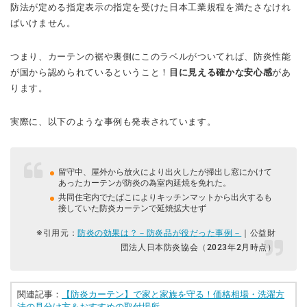
防法が定める指定表示の指定を受けた日本工業規程を満たさなけれ
ばいけません。
つまり、カーテンの裾や裏側にこのラベルがついてれば、防炎性能
が国から認められているということ！
目に見える確かな安心感
があ
ります。
実際に、以下のような事例も発表されています。
留守中、屋外から放火により出火したが掃出し窓にかけて
あったカーテンが防炎の為室内延焼を免れた。
共同住宅内でたばこによりキッチンマットから出火するも
接していた防炎カーテンで延焼拡大せず
※引用元：
防炎の効果は？－防炎品が役だった事例－
｜公益財
団法人日本防炎協会（2023年2月時点）
関連記事：
【防炎カーテン】で家と家族を守る！価格相場・洗濯方
法の見分け方＆おすすめの取付場所