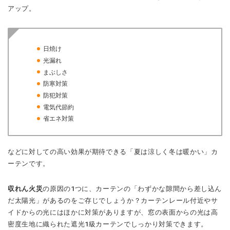
アップ。
日焼け
光漏れ
まぶしさ
防寒対策
防犯対策
電気代節約
省エネ対策
などに対しての高い効果が期待できる「夏は涼しく冬は暖かい」カ
ーテンです。
収れん火災
の原因の1つに、カーテンの「わずかな隙間から差し込ん
だ太陽光」があるのをご存じでしょうか？カーテンレール付近やサ
イドからの光にはほかに対策がありますが、窓の表面からの光は高
密度生地に織られた遮光1級カーテンでしっかり対策できます。