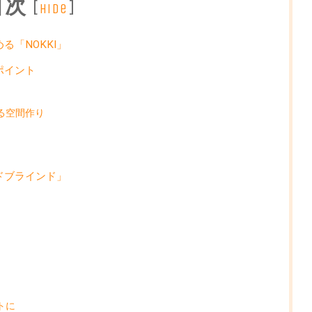
目次
[
]
hide
「NOKKI」
ポイント
る空間作り
ドブラインド」
トに