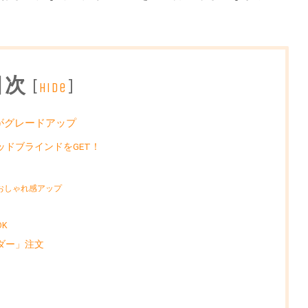
目次
[
]
hide
がグレードアップ
ドブラインドをGET！
おしゃれ感アップ
K
ダー」注文