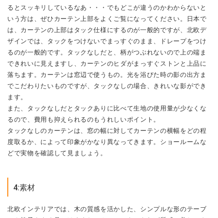
るとスッキリしているなあ・・・でもどこが違うのかわからないと
いう方は、ぜひカーテン上部をよくご覧になってください。日本で
は、カーテンの上部はタック仕様にするのが一般的ですが、北欧デ
ザインでは、タックをつけないでまっすぐのまま、ドレープをつけ
るのが一般的です。タックなしだと、柄がつぶれないので上の端ま
できれいに見えますし、カーテンのヒダがまっすぐストンと上品に
落ちます。カーテンは窓辺で使うもの。光を浴びた時の影の出方ま
でこだわりたいものですが、タックなしの場合、きれいな影ができ
ます。
また、タックなしだとタックありに比べて生地の使用量が少なくな
るので、費用も抑えられるのもうれしいポイント。
タックなしのカーテンは、窓の幅に対してカーテンの横幅をどの程
度取るか、によって印象がかなり異なってきます。ショールームな
どで実物を確認して見ましょう。
4:素材
北欧インテリアでは、木の質感を活かした、シンプルな形のテーブ