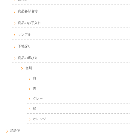
商品各部名称
商品のお手入れ
サンプル
下地探し
商品の選び方
色別
白
青
グレー
緑
オレンジ
読み物