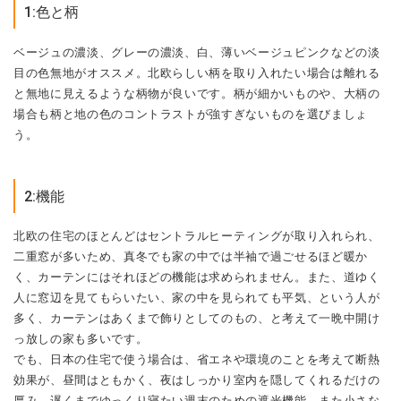
1:色と柄
ベージュの濃淡、グレーの濃淡、白、薄いベージュピンクなどの淡
目の色無地がオススメ。北欧らしい柄を取り入れたい場合は離れる
と無地に見えるような柄物が良いです。柄が細かいものや、大柄の
場合も柄と地の色のコントラストが強すぎないものを選びましょ
う。
2:機能
北欧の住宅のほとんどはセントラルヒーティングが取り入れられ、
二重窓が多いため、真冬でも家の中では半袖で過ごせるほど暖か
く、カーテンにはそれほどの機能は求められません。また、道ゆく
人に窓辺を見てもらいたい、家の中を見られても平気、という人が
多く、カーテンはあくまで飾りとしてのもの、と考えて一晩中開け
っ放しの家も多いです。
でも、日本の住宅で使う場合は、省エネや環境のことを考えて断熱
効果が、昼間はともかく、夜はしっかり室内を隠してくれるだけの
厚み、遅くまでゆっくり寝たい週末のための遮光機能、また小さな