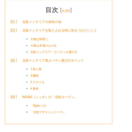
目次
[
]
hide
北欧インテリアの発祥の地
北欧インテリアを取り入れる時に気をつけたいこと
大物は慎重に
小物は本場のものを
北欧インテリア：カーテンの選び方
北欧インテリア風カーテン選びのポイント
1:色と柄
2:機能
3:スタイル
4:素材
NOKKI（ノッキ）の「北欧カーテン」
「Sopo:ソポ」
「北欧デザインシリーズ」