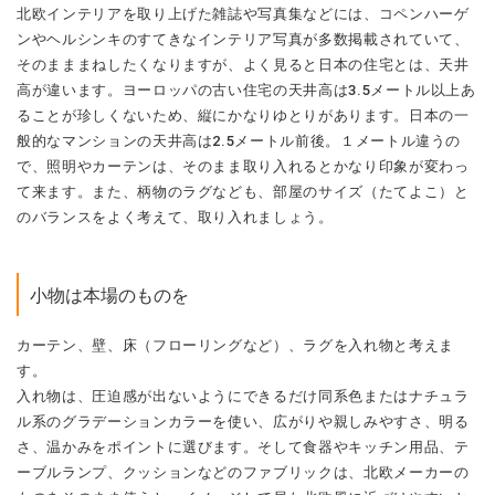
北欧インテリアを取り上げた雑誌や写真集などには、コペンハーゲ
ンやヘルシンキのすてきなインテリア写真が多数掲載されていて、
そのまままねしたくなりますが、よく見ると日本の住宅とは、天井
高が違います。ヨーロッパの古い住宅の天井高は3.5メートル以上あ
ることが珍しくないため、縦にかなりゆとりがあります。日本の一
般的なマンションの天井高は2.5メートル前後。１メートル違うの
で、照明やカーテンは、そのまま取り入れるとかなり印象が変わっ
て来ます。また、柄物のラグなども、部屋のサイズ（たてよこ）と
のバランスをよく考えて、取り入れましょう。
小物は本場のものを
カーテン、壁、床（フローリングなど）、ラグを入れ物と考えま
す。
入れ物は、圧迫感が出ないようにできるだけ同系色またはナチュラ
ル系のグラデーションカラーを使い、広がりや親しみやすさ、明る
さ、温かみをポイントに選びます。そして食器やキッチン用品、テ
ーブルランプ、クッションなどのファブリックは、北欧メーカーの