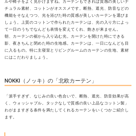
ルや椅子をよく見かけますね。カーテンもできれば質感の美しいナ
チュラル素材、コットンがオススメです。断熱、遮光、防音などの
機能をそなえつつ、光を浴びた時の質感が美しいカーテンを選びま
しょう。上質のコットンで作られたカーテンは、光の入り方によっ
て一日のうちでなんども表情を変えてくれ、飽きが来ません。
朝、カーテンの裾から入り込む光。カーテンを開けた時にできる
影、夜きちんと閉めた時の生地感。カーテンは、一日になんども目
に入るもの。特に主寝室とリビングルームのカーテンの生地、素材
にはこだわりましょう。
NOKKI（ノッキ）の「北欧カーテン」
「派手すぎず、なじみの良い色合いで、断熱、遮光、防音効果が高
く、ウォッシャブル。タックなしで質感の良い上品なコットン製」
わがまますぎる条件を満たしてくれるカーテンをいくつかご紹介し
ます。