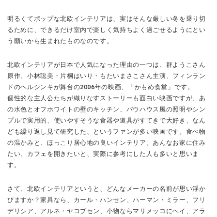
明るくてポップな北欧インテリアは、実はそんな厳しい冬を乗り切
るために、できるだけ室内で楽しく気持ちよく過ごせるようにとい
う願いから生まれたものなのです。
北欧インテリアが日本で人気になった理由の一つは、群ようこさん
原作、小林聡美・片桐はいり・もたいまさこさん主演、フィンラン
ドのヘルシンキが舞台の2006年の映画、「かもめ食堂」です。
個性的な主人公たちが織りなすストーリーも面白い映画ですが、あ
の水色とオフホワイトの壁のキッチン、バウハウス風の照明やシン
プルで実用的、使いやすそうな食器や道具がすてきで大好き、なん
ども繰り返し見て研究した、というファンが多い映画です。食べ物
の温かみと、ほっこり居心地の良いインテリア。あんなお家に住み
たい、カフェを開きたいと、実際に参考にした人も多いと思いま
す。
さて、北欧インテリアというと、どんなメーカーの名前が思い浮か
びますか？家具なら、カール・ハンセン、ハーマン・ミラー、フリ
デリシア、アルネ・ヤコブセン、小物ならマリメッコにヘイ、アラ