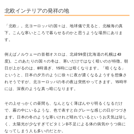
北欧インテリアの発祥の地
「北欧」。北ヨーロッパの国々は、地球儀で見ると、北極海の真
下。こんな寒いところで暮らせるのかと思うような場所にありま
す。
例えばノルウェーの首都オスロは、北緯59度(北海道の札幌は43
度)。このあたりの国々の冬は、寒いだけではなく暗いのが特徴。朝
日が上がるのは、8時過ぎ、15時には暗くなります。「暗くなる」
というと、日本の夕方のように徐々に夜が濃くなるようすを想像さ
れそうですが、北ヨーロッパの冬の夜は突然やってきます。15時半
には、深夜のような真っ暗になります。
その上せっかくの昼間も、なんとなく薄ぼんやり明るくなるだけ
で、霧の中にいるような、色で表すと白グレーな感じの日がつづき
ます。日本の冬のような寒いけれど晴れているというお天気は珍し
く、太陽光が少なすぎてビタミンD不足による体の病気やうつ病に
なってしまう人も多いのだとか。