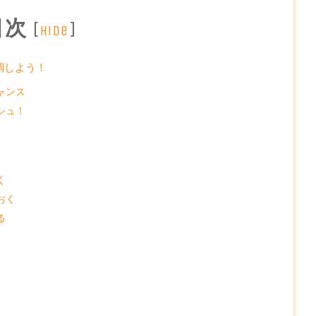
目次
[
]
hide
調しよう！
ャンス
シュ！
く
おく
る