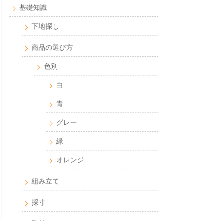
基礎知識
下地探し
商品の選び方
色別
白
青
グレー
緑
オレンジ
組み立て
採寸