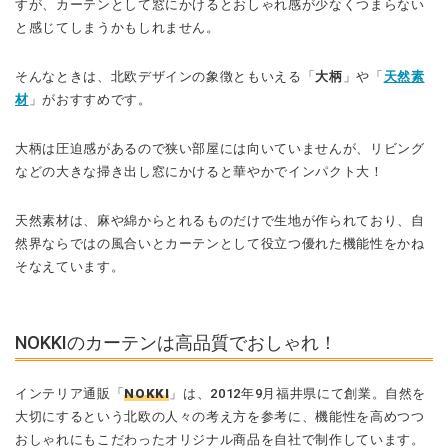
すが、カーテンとして窓にかけるとおしゃれ感が少なくつまらない
と感じてしまうかもしれません。
そんなときは、北欧デザインの象徴ともいえる「
大柄
」や「
天然素
材
」がおすすめです。
大柄は圧迫感があるので狭い部屋には向いていませんが、リビング
などの大きな掃き出し窓にかけると華やかでインパクト大！
天然素材は、麻や綿からとれるものだけで生地が作られており、自
然界ならではの風合いとカーテンとして役立つ優れた機能性をかね
そなえています。
NOKKIのカーテンは高品質でおしゃれ！
インテリア通販「
NOKKI
」は、2012年9月福井県にて創業。自然を
大切にするという北欧の人々の考え方を参考に、機能性を高めつつ
おしゃれにもこだわったオリジナル商品を自社で制作しています。