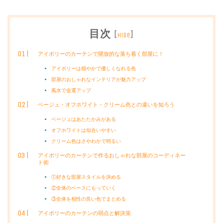
目次
[
]
hide
アイボリーのカーテンで開放的な落ち着く部屋に！
アイボリーは穏やかで優しくなれる色
部屋のおしゃれなインテリアが魅力アップ
風水で金運アップ
ベージュ・オフホワイト・クリーム色との違いを知ろう
ベージュはあたたかみがある
オフホワイトは似合いやすい
クリーム色はさやわかで明るい
アイボリーのカーテンで作るおしゃれな部屋のコーディネー
ト術
①好きな部屋スタイルを決める
②全体のベースにもっていく
③全体を相性の良い色でまとめる
アイボリーのカーテンの弱点と解決策