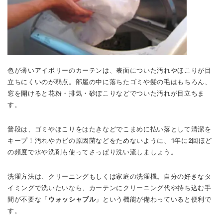
色が薄いアイボリーのカーテンは、表面についた汚れやほこりが目
立ちにくいのが弱点。部屋の中に落ちたゴミや髪の毛はもちろん、
窓を開けると花粉・排気・砂ぼこりなどでついた汚れが目立ちま
す。
普段は、ゴミやほこりをはたきなどでこまめに払い落として清潔を
キープ！汚れやカビの原因菌などをためないように、1年に2回ほど
の頻度で水や洗剤も使ってさっぱり洗い流しましょう。
洗濯方法は、クリーニングもしくは家庭の洗濯機。自分の好きなタ
イミングで洗いたいなら、カーテンにクリーニング代や持ち込む手
間が不要な「
ウォッシャブル
」という機能が備わっていると便利で
す。