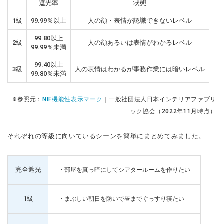
遮光率
状態
1級
99.99％以上
人の顔・表情が認識できないレベル
99.80以上
2級
人の顔あるいは表情がわかるレベル
99.99％未満
99.40以上
3級
人の表情はわかるが事務作業には暗いレベル
99.80％未満
※参照元：
NIF機能性表示マーク
｜一般社団法人日本インテリアファブリ
ック協会（2022年11月時点）
それぞれの等級に向いているシーンを簡単にまとめてみました。
完全遮光
・部屋を真っ暗にしてシアタールームを作りたい
1級
・まぶしい朝日を防いで昼までぐっすり寝たい