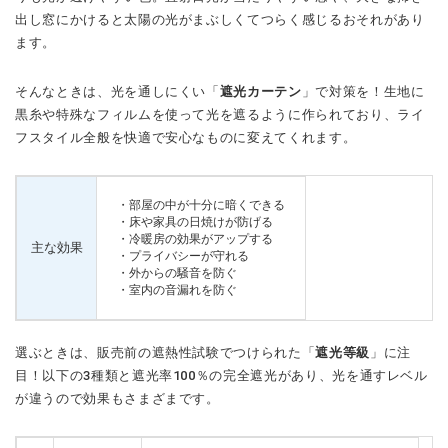
出し窓にかけると太陽の光がまぶしくてつらく感じるおそれがあり
ます。
そんなときは、光を通しにくい「
遮光カーテン
」で対策を！生地に
黒糸や特殊なフィルムを使って光を遮るように作られており、ライ
フスタイル全般を快適で安心なものに変えてくれます。
・部屋の中が十分に暗くできる
・床や家具の日焼けが防げる
・冷暖房の効果がアップする
主な効果
・プライバシーが守れる
・外からの騒音を防ぐ
・室内の音漏れを防ぐ
選ぶときは、販売前の遮熱性試験でつけられた「
遮光等級
」に注
目！以下の3種類と遮光率100％の完全遮光があり、光を通すレベル
が違うので効果もさまざまです。