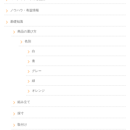
ノウハウ・有益情報
基礎知識
商品の選び方
色別
白
青
グレー
緑
オレンジ
組み立て
採寸
取付け