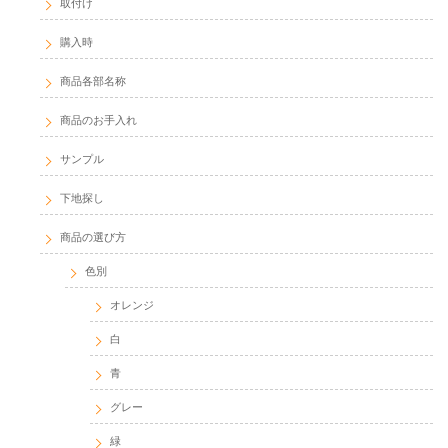
取付け
購入時
商品各部名称
商品のお手入れ
サンプル
下地探し
商品の選び方
色別
オレンジ
白
青
グレー
緑