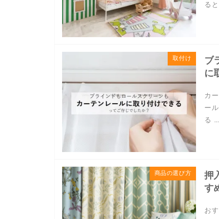
ると
取付け
ブ
に
カー
ール
る 
商品の選び方
押
す
おす