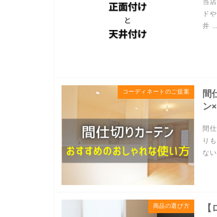
当店
ドや
井 
コーディネートのご提案
間
ン
間仕
りも
ない
商品の選び方
【