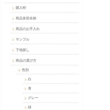
購入時
商品各部名称
商品のお手入れ
サンプル
下地探し
商品の選び方
色別
白
青
グレー
緑