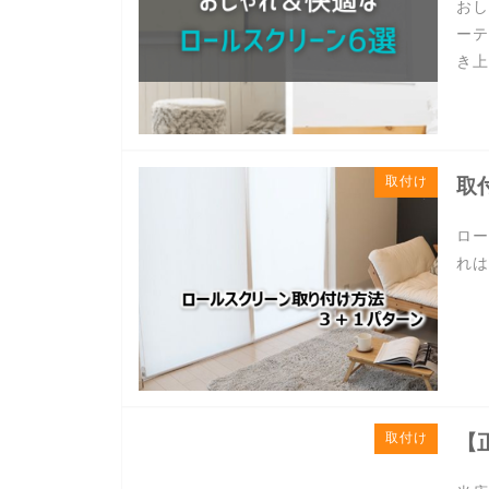
おし
ーテ
き上
取付け
取
ロー
れは
取付け
【