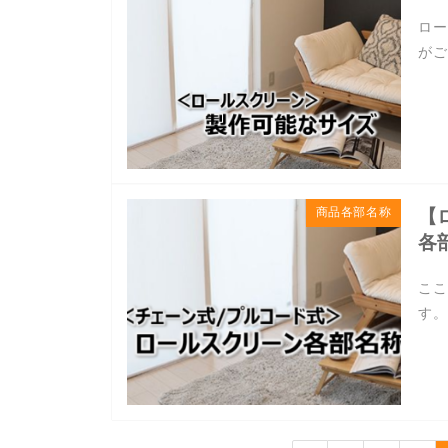
ロー
がご
商品各部名称
【
各
ここ
す。