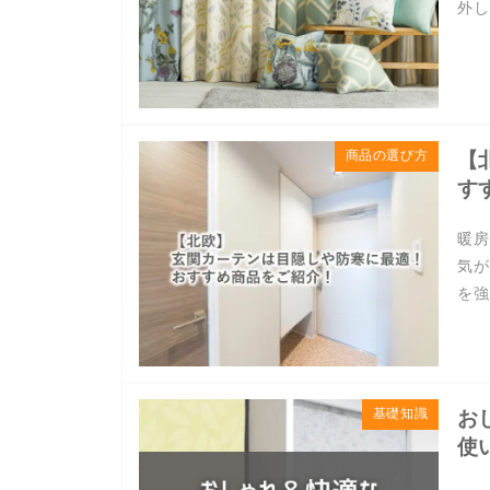
外し
商品の選び方
【
す
暖房
気が
を強
基礎知識
お
使