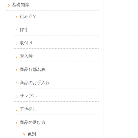
基礎知識
組み立て
採寸
取付け
購入時
商品各部名称
商品のお手入れ
サンプル
下地探し
商品の選び方
色別