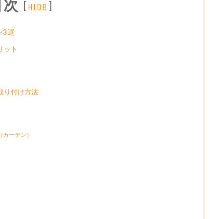
目次
[
]
hide
ン3選
リット
取り付け方法
（カーテン）