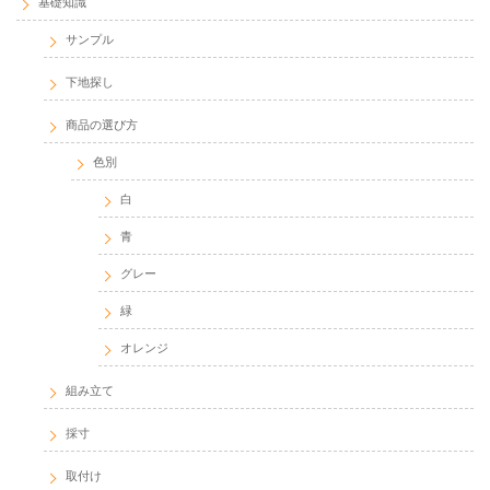
基礎知識
サンプル
下地探し
商品の選び方
色別
白
青
グレー
緑
オレンジ
組み立て
採寸
取付け