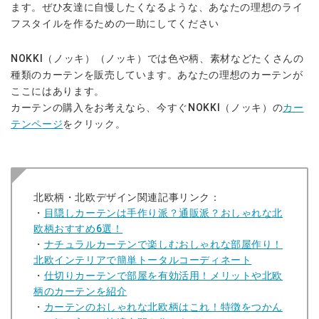
ます。ぜひ友達に自慢したくなるような、あなたの理想のライ
フスタイルを作るための一助にしてください
NOKKI（ノッキ）（ノッキ）では色や柄、素材などたくさんの
種類のカーテンを販売しています。あなたの理想のカーテンが
ここにはあります。
カーテンの購入をお考えなら、今すぐNOKKI（ノッキ）の
カー
テンページ
をクリック。
北欧柄・北欧デザイン関連記事リンク：
・
目隠しカーテンは手作り派？通販派？おしゃれな北
欧柄おすすめ6選！
・
ナチュラルカーテンで楽しむおしゃれな部屋作り！
北欧インテリアで簡単トータルコーディネート
・
仕切りカーテンで部屋を有効活用！メリットや北欧
柄のカーテンを紹介
・
カーテンのおしゃれな北欧柄はこれ！特徴をつかん