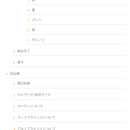
白
青
グレー
緑
オレンジ
組み立て
採寸
読み物
西日対策
テレワーク/在宅ワーク
カーテンについて
ウッドブラインドについて
アルミブラインドについて