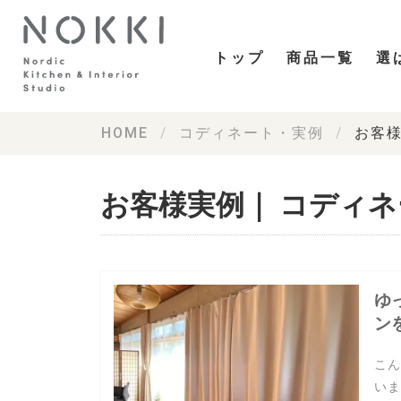
トップ
商品一覧
選
HOME
コディネート・実例
お客
お客様実例｜ コディ
ゆ
ン
こん
いま