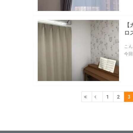
【
ロ
こん
今回
1
2
3