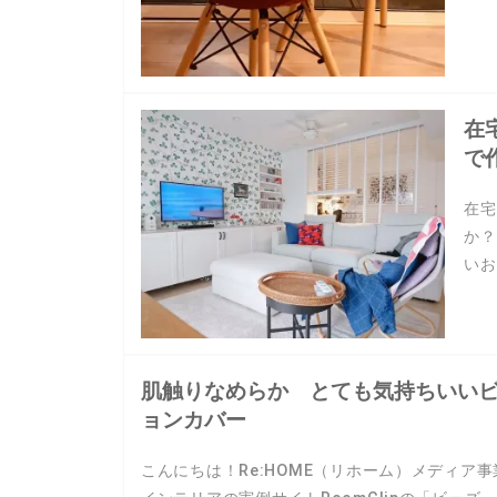
在
で
在宅
か？
いお
肌触りなめらか とても気持ちいい
ョンカバー
こんにちは！Re:HOME（リホーム）メディア