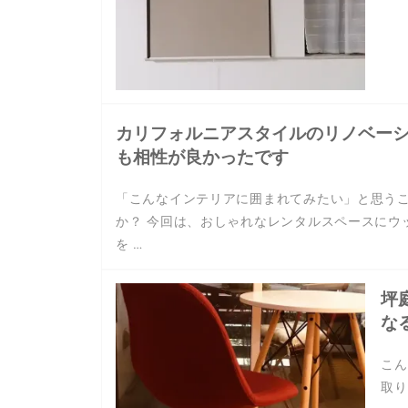
カリフォルニアスタイルのリノベー
も相性が良かったです
「こんなインテリアに囲まれてみたい」と思う
か？ 今回は、おしゃれなレンタルスペースにウ
を …
坪
な
こん
取り