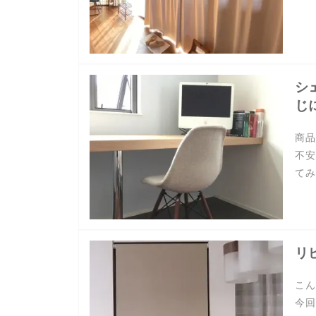
シ
じ
商品
不安
てみ
リ
こん
今回