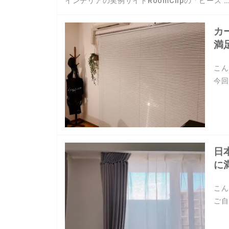
インテリアの実例サイトRoomClipの「ビーズ 
カ
満
こん
今回
日
に
こん
ご自