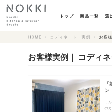
トップ
商品一覧
選
HOME
コディネート・実例
お客
お客様実例｜ コディ
「
ン
こん
のカ