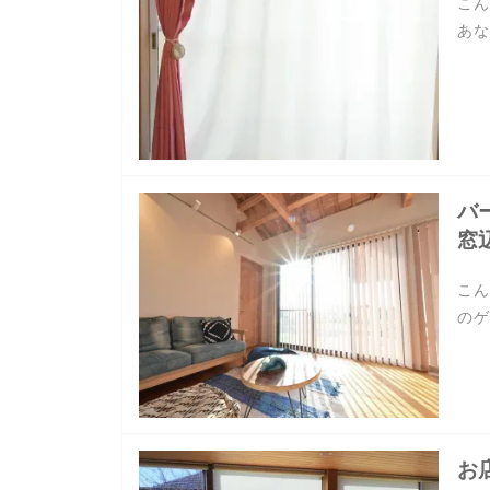
こん
あな
バ
窓
こん
のゲ
お