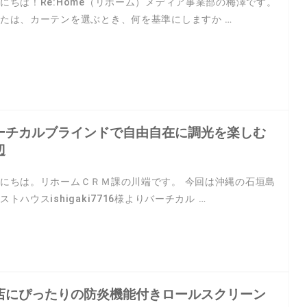
にちは！Re:Home（リホーム）メディア事業部の梅澤です。
たは、カーテンを選ぶとき、何を基準にしますか …
ーチカルブラインドで自由自在に調光を楽しむ
辺
にちは。リホームＣＲＭ課の川端です。 今回は沖縄の石垣島
ストハウスishigaki7716様よりバーチカル …
店にぴったりの防炎機能付きロールスクリーン