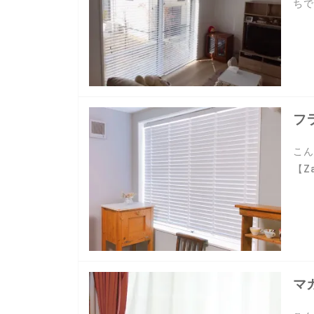
ちで
フ
こん
【Z
マ