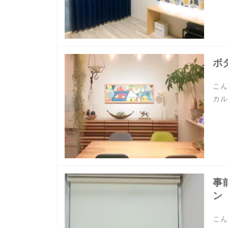
ボ
こん
カル
事
ン
こん