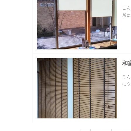
こん
所に
和
こん
にウ