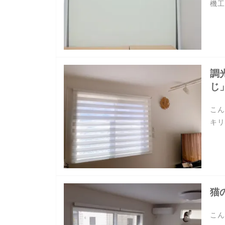
機工
調
じ
こん
キリ
猫
こん