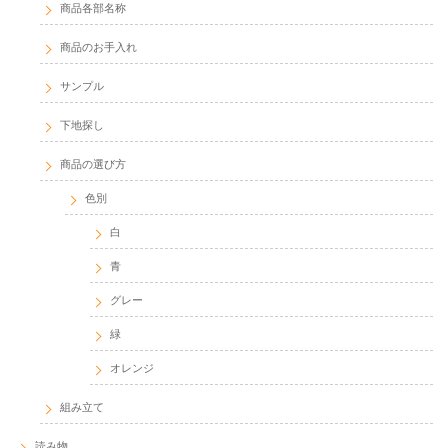
商品各部名称
商品のお手入れ
サンプル
下地探し
商品の選び方
色別
白
青
グレー
緑
オレンジ
組み立て
読み物