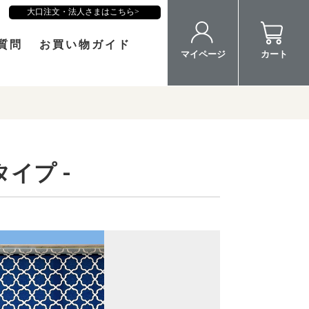
大口注文・法人さまはこちら
質問
お買い物ガイド
マイページ
カート
イプ -