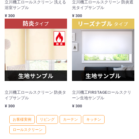
立川機工ロールスクリーン 洗える
立川機工ロールスクリーン 防炎遮
浴室サンプル
光タイプサンプル
¥ 300
¥ 300
立川機工ロールスクリーン 防炎タ
立川機工FIRSTAGEロールスクリ
イプサンプル
ーン生地サンプル
¥ 300
¥ 300
お客様実例
リビング
カーテン
キッチン
ロールスクリーン