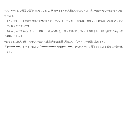
※アンケートにご回答ご送信いただくことで、弊社サイトへの掲載につきましてご了承いただけたものとさせていた
だきます。
また、アンケートご回答内容およびお送りいただいたコーディネート写真は、弊社サイトに掲載・ご紹介させてい
ただく場合がございます。
あらかじめご了承ください。（掲載・ご紹介の際には、個人情報の取り扱いに十分注意し、個人を特定できない形
で掲載いたします）
※お客さまの個人情報、お寄せいただいた相談内容は厳重に取扱い、プライバシー保護に努めます。
「@formok.com」ドメインおよび「rehome.marketing@gmail.com」からのメールを受信できるよう設定をお願い致
します。