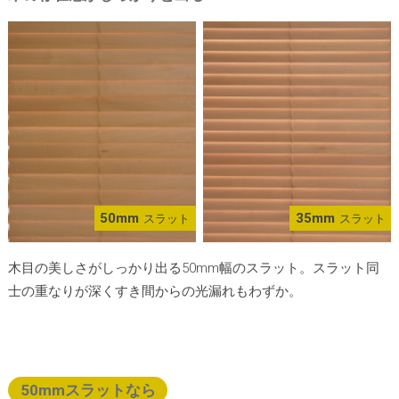
50mm
35mm
スラット
スラット
木目の美しさがしっかり出る50mm幅のスラット。スラット同
士の重なりが深くすき間からの光漏れもわずか。
50mmスラットなら