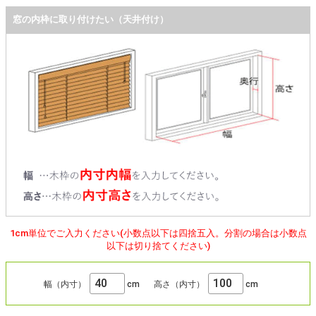
窓の内枠に取り付けたい（天井付け）
1cm単位でご入力ください(小数点以下は四捨五入。分割の場合は小数点
以下は切り捨てください)
幅（内寸）
cm
高さ（内寸）
cm