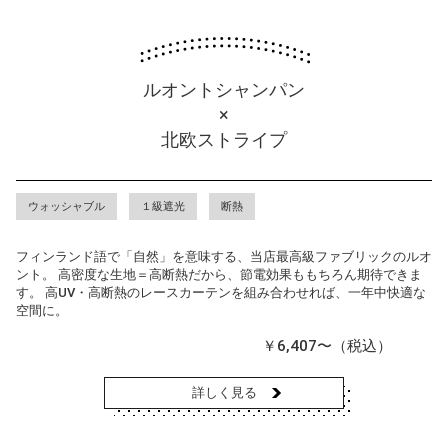
ルオントシャンパン
×
北欧ストライプ
ウォッシャブル
１級遮光
断熱
フィンランド語で「自然」を意味する、当店最高級ファブリックのルオ
ント。 高密度な生地＝高断熱だから、節電効果ももちろん期待できま
す。 高UV・高断熱のレースカーテンを組み合わせれば、一年中快適な
空間に。
￥6,407〜（税込）
詳しく見る