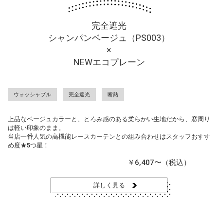
完全遮光
シャンパンベージュ（PS003）
×
NEWエコプレーン
ウォッシャブル
完全遮光
断熱
上品なベージュカラーと、とろみ感のある柔らかい生地だから、窓周り
は軽い印象のまま。
当店一番人気の高機能レースカーテンとの組み合わせはスタッフおすす
め度★5つ星！
￥6,407〜（税込）
詳しく見る