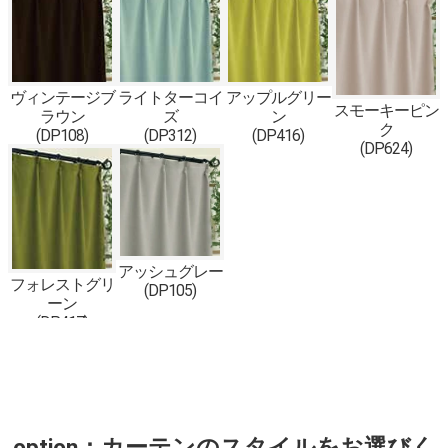
ヴィンテージブ
ライトターコイ
アップルグリー
スモーキーピン
ラウン
ズ
ン
ク
(DP108)
(DP312)
(DP416)
(DP624)
アッシュグレー
フォレストグリ
(DP105)
ーン
(DP417)
option：カーテンのスタイルをお選びく