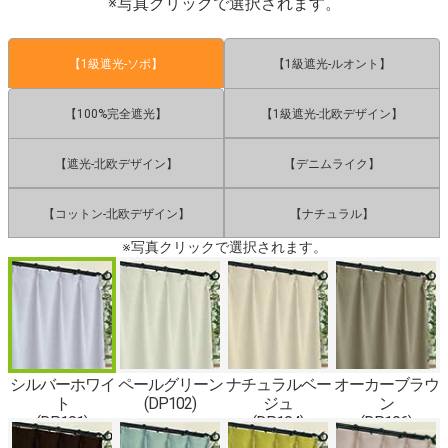
※写真クリックで選択されます。
【1級遮光-ソポ】
【1級遮光-ルオント】
【100%完全遮光】
【1級遮光-北欧デザイン】
【遮光-北欧デザイン】
【デニムライク】
【コットン-北欧デザイン】
【ナチュラル】
※写真クリックで選択されます。
シルバーホワイ
ペールグリーン
ナチュラルベー
オーカーブラウ
ト
(DP102)
ジュ
ン
(DP101)
(DP104)
(DP106)