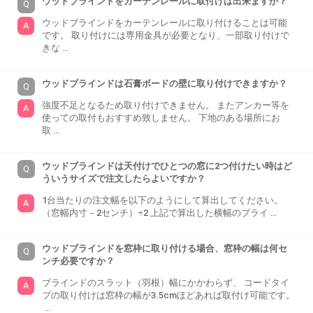
ウッドブラインドをカーテンレールに取付けは出来ますか？
ウッドブラインドをカーテンレールに取り付けることは可能
です。 取り付けには専用金具が必要となり、一部取り付けで
きな …
ウッドブラインドは石膏ボードの壁に取り付けできますか？
強度不足となるため取り付けできません。 またアンカー等を
使っての取付もおすすめ致しません。 下地のある場所にお
取 …
ウッドブラインドは天付けでひとつの窓に2つ付けたい時はど
ういうサイズで注文したらよいですか？
1台当たりの注文幅を以下のようにして算出してください。
（窓幅内寸－2センチ）÷2 上記で算出した横幅のブライ …
ウッドブラインドを窓枠に取り付ける場合、窓枠の幅は何セ
ンチ必要ですか？
ブラインドのスラット（羽根）幅にかかわらず、 コードタイ
プの取り付けは窓枠の幅が3.5cmほどあれば取付け可能です。
…