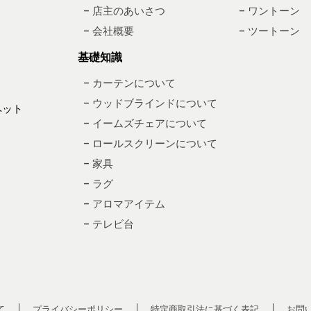
– 店主のあいさつ
– ワントーン
– 会社概要
– ツートーン
基礎知識
– カーテンについて
– ウッドブラインドについて
ペット
– イームズチェアについて
– ロールスクリーンについて
– 家具
– ラグ
– アロマアイテム
– テレビ台
て
プライバシーポリシー
特定商取引法に基づく表記
お問