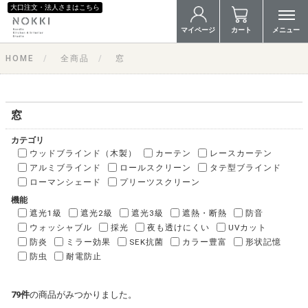
大口注文・法人さまはこちら
マイページ
カート
メニュー
HOME
全商品
窓
窓
カテゴリ
ウッドブラインド（木製）
カーテン
レースカーテン
アルミブラインド
ロールスクリーン
タテ型ブラインド
ローマンシェード
プリーツスクリーン
機能
遮光1級
遮光2級
遮光3級
遮熱・断熱
防音
ウォッシャブル
採光
夜も透けにくい
UVカット
防炎
ミラー効果
SEK抗菌
カラー豊富
形状記憶
防虫
耐電防止
79
件
の商品がみつかりました。