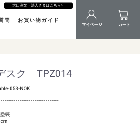
大口注文・法人さまはこちら
質問
お買い物ガイド
マイページ
カート
スク TPZ014
able-053-NOK
--------------------------------
塗装
5cm
--------------------------------