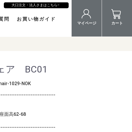
大口注文・法人さまはこちら
質問
お買い物ガイド
マイページ
カート
ア BC01
hair-1029-NOK
--------------------------------
 座面高62-68
--------------------------------