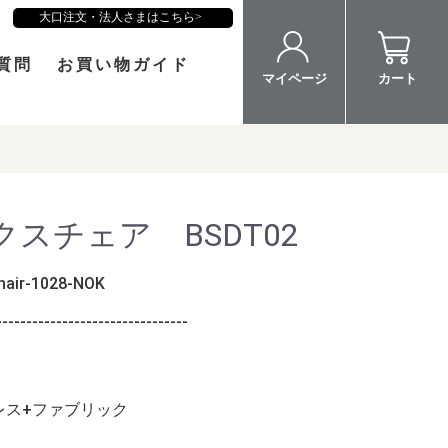
大口注文・法人さまはこちら
質問
お買い物ガイド
マイページ
カート
スチェア BSDT02
hair-1028-NOK
--------------------------------
レス+ファブリック