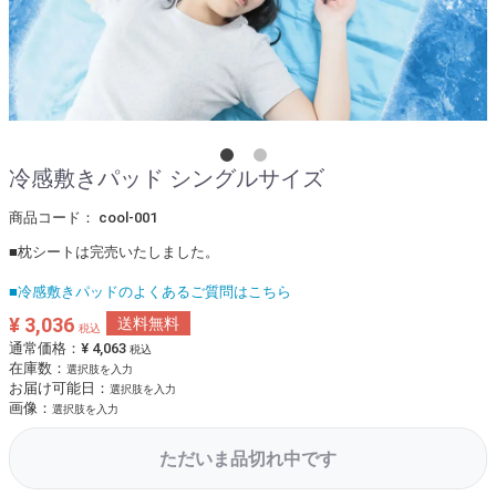
冷感敷きパッド シングルサイズ
商品コード：
cool-001
■枕シートは完売いたしました。
■冷感敷きパッドのよくあるご質問はこちら
¥ 3,036
送料無料
税込
通常価格：
¥ 4,063
税込
在庫数：
選択肢を入力
お届け可能日：
選択肢を入力
画像：
選択肢を入力
ただいま品切れ中です